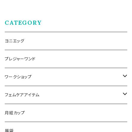
CATEGORY
ヨニエッグ
プレジャーワンド
ワークショップ
ふわトロ膣になるWS
フェムケアアイテム
初受講
おなか＆睾丸マッサージ
ANANNA
月経カップ
再受講
ブランジェリーク
福袋