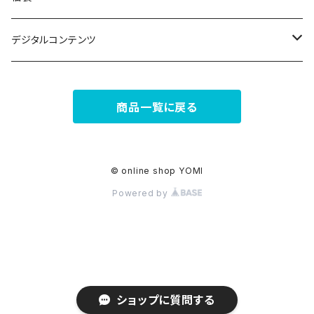
MAYURO
デジタルコンテンツ
Piton
ふわトロ膣になるオンラインセミナー
商品一覧に戻る
姫度の上がるオイル
コンディショニングオイルセラム
© online shop YOMI
Powered by
幹細胞セラム
ショップに質問する