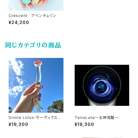
Crescent アベンチュリン
¥24,200
同じカテゴリの商品
Divine Lotus・サーヴィクスワ
TerraLuna～女神覚醒～
ンド
¥19,300
¥19,300