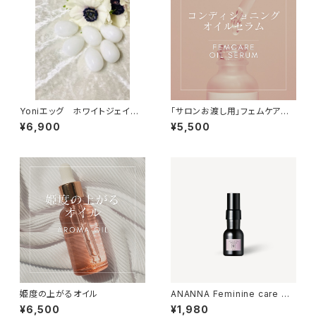
Yoniエッグ ホワイトジェイド
「サロンお渡し用」フェムケアコ
M
ンディショニングオイルセラム
¥6,900
¥5,500
姫度の上がるオイル
ANANNA Feminine care Mi
st
¥6,500
¥1,980