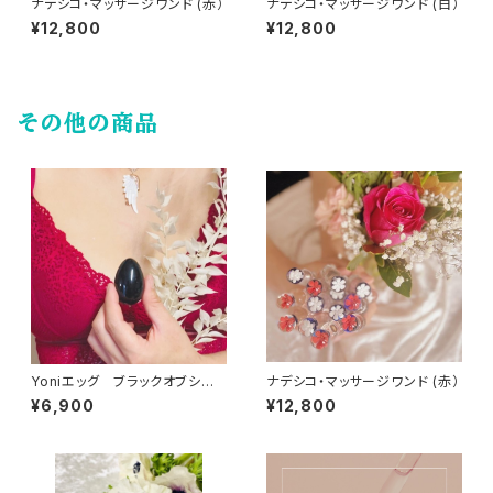
ナデシコ・マッサージワンド (赤）
ナデシコ・マッサージワンド (白）
¥12,800
¥12,800
その他の商品
Yoniエッグ ブラックオブシディ
ナデシコ・マッサージワンド (赤）
アンM
¥6,900
¥12,800