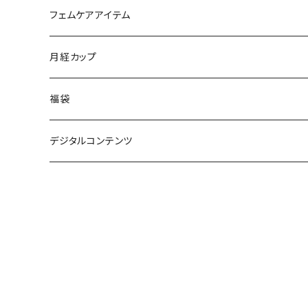
ふわトロ膣になるWS
フェムケアアイテム
初受講
おなか＆睾丸マッサージ
ANANNA
月経カップ
再受講
ブランジェリーク
福袋
MAYURO
デジタルコンテンツ
Piton
ふわトロ膣になるオンラインセミナー
姫度の上がるオイル
コンディショニングオイルセラム
幹細胞セラム